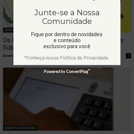
Junte-se a Nossa
Comunidade
DIREITO E FILOSOFIA
Fique por dentro de novidades
Os Imaginários Sociais Do Indivíduo: Notas
e conteúdo
exclusivo para você
Sobre O Ideal Da Autenticidade...
Direito Entre Ciências
-
29 de outubro de 2020
0
*Conheça nossa Política de Privacidade.
™
Powered by ConvertPlug
DIREITO E FILOSOFIA