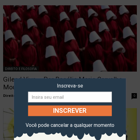
DIREITO E FILOSOFIA
Gilead Vive – Por Rosália Maria Carvalho
Inscreva-se
Mourão
Direito Entre Ciências
-
5 de novembro de 2020
0
INSCREVER
Você pode cancelar a qualquer momento