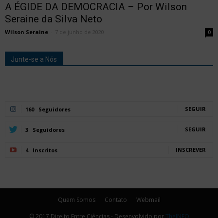
A ÉGIDE DA DEMOCRACIA – Por Wilson
Seraine da Silva Neto
Wilson Seraine
-
7 de junho de 2020
0
Junte-se a Nós
SEGUIR
160
Seguidores
SEGUIR
3
Seguidores
INSCREVER
4
Inscritos
Quem Somos
Contato
Webmail
© 2017 Direito Entre Ciências - Desenvolvido por
TheINFO