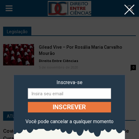
Legislação
Gilead Vive – Por Rosália Maria Carvalho
Mourão
Direito Entre Ciências
5 de novembro de 2020
0
Inscreva-se
- Publicidade -
INSCREVER
ATUALIDADES
Você pode cancelar a qualquer momento
Covid-19 E Medidas De Restrição Fiscal: Austeridade
Cura? Austeridade Mata? – Por Willlame Parente...