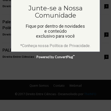
Junte-se a Nossa
Direito Entre Ciências
-
6 de junho de 2020
0
Comunidade
Palestra: O Processo Administrativo Fiscal: Pontos
Fique por dentro de novidades
Polêmicos e Relevantes
e conteúdo
Direito Entre Ciências
-
2 de agosto de 2021
0
exclusivo para você
*Conheça nossa Política de Privacidade.
PALESTRA: DIREITO, ECONOMIA E EFICIÊNCIA
™
Direito Entre Ciências
-
Powered by ConvertPlug
7 de junho de 2021
0
Quem Somos
Contato
Webmail
© 2017 Direito Entre Ciências - Desenvolvido por
TheINFO