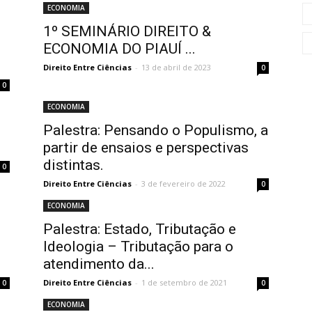
ECONOMIA
1º SEMINÁRIO DIREITO &
ECONOMIA DO PIAUÍ ...
Direito Entre Ciências
-
13 de abril de 2023
0
0
ECONOMIA
Palestra: Pensando o Populismo, a
partir de ensaios e perspectivas
distintas.
0
Direito Entre Ciências
-
3 de fevereiro de 2022
0
ECONOMIA
Palestra: Estado, Tributação e
Ideologia – Tributação para o
atendimento da...
Direito Entre Ciências
-
1 de setembro de 2021
0
0
ECONOMIA