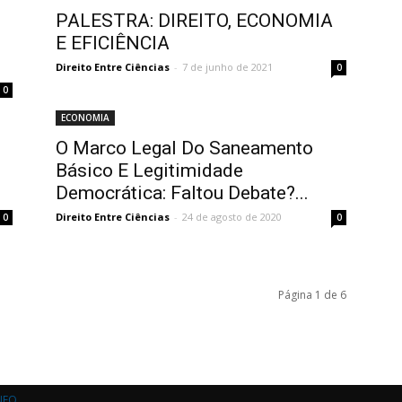
PALESTRA: DIREITO, ECONOMIA
E EFICIÊNCIA
Direito Entre Ciências
-
7 de junho de 2021
0
0
ECONOMIA
O Marco Legal Do Saneamento
Básico E Legitimidade
Democrática: Faltou Debate?...
Direito Entre Ciências
-
24 de agosto de 2020
0
0
Página 1 de 6
NFO