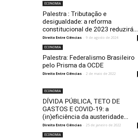
ECONOMIA
Palestra : Tributação e
desigualdade: a reforma
constitucional de 2023 reduzirá...
Direito Entre Ciências
-
9 de agosto de 2024
ECONOMIA
Palestra: Federalismo Brasileiro
pelo Prisma da OCDE
Direito Entre Ciências
-
2 de maio de 2022
ECONOMIA
DÍVIDA PÚBLICA, TETO DE
GASTOS E COVID-19: a
(in)eficiência da austeridade...
Direito Entre Ciências
-
25 de janeiro de 2022
ECONOMIA