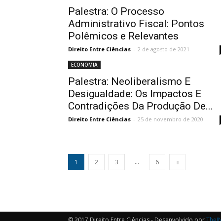
Palestra: O Processo
Administrativo Fiscal: Pontos
Polêmicos e Relevantes
Direito Entre Ciências
-
2 de agosto de 2021
ECONOMIA
Palestra: Neoliberalismo E
Desigualdade: Os Impactos E
Contradições Da Produção De...
Direito Entre Ciências
-
25 de novembro de 2020
...
1
2
3
6
© 2017 Direito Entre Ciências - Desenvolvido por
TheI