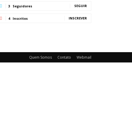
SEGUIR
3
Seguidores
INSCREVER
4
Inscritos
Quem Somos
Contato
Webmail