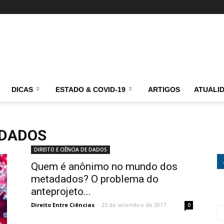
DICAS
ESTADO & COVID-19
ARTIGOS
ATUALI
 DADOS
DIREITO E CIÊNCIA DE DADOS
Quem é anônimo no mundo dos
metadados? O problema do
anteprojeto...
Direito Entre Ciências
-
25 de setembro de 2017
0