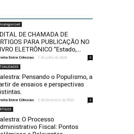
ncategorized
DITAL DE CHAMADA DE
RTIGOS PARA PUBLICAÇÃO NO
IVRO ELETRÔNICO “Estado,...
reito Entre Ciências
-
1 de julho de 2024
0
TUALIDADES
alestra: Pensando o Populismo, a
artir de ensaios e perspectivas
istintas.
reito Entre Ciências
-
3 de fevereiro de 2022
0
RTIGOS
alestra: O Processo
dministrativo Fiscal: Pontos