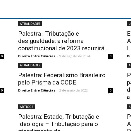
ATUALIDADES
U
Palestra : Tributação e
E
desigualdade: a reforma
A
constitucional de 2023 reduzirá...
L
Direito Entre Ciências
-
9 de agosto de 2024
Di
0
0
ATUALIDADES
A
Palestra: Federalismo Brasileiro
P
pelo Prisma da OCDE
p
d
Direito Entre Ciências
-
2 de maio de 2022
0
0
Di
ARTIGOS
A
Palestra: Estado, Tributação e
P
Ideologia – Tributação para o
A