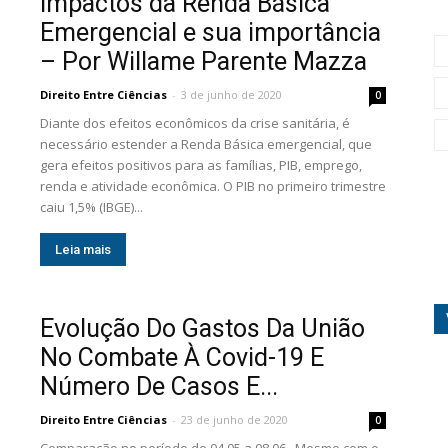
Impactos da Renda Básica
Emergencial e sua importância
– Por Willame Parente Mazza
Direito Entre Ciências
-
3 de junho de 2020
0
Diante dos efeitos econômicos da crise sanitária, é
necessário estender a Renda Básica emergencial, que
gera efeitos positivos para as famílias, PIB, emprego,
renda e atividade econômica. O PIB no primeiro trimestre
caiu 1,5% (IBGE)...
Leia mais
Evolução Do Gastos Da União
No Combate À Covid-19 E
Número De Casos E...
Direito Entre Ciências
-
23 de junho de 2020
0