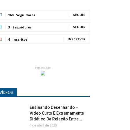
SEGUIR
160
Seguidores
SEGUIR
3
Seguidores
INSCREVER
4
Inscritos
- Publicidade -
VÍDEOS
Ensinando Desenhando –
Vídeo Curto E Extremamente
Didático Da Relação Entre...
4 de abril de 2020