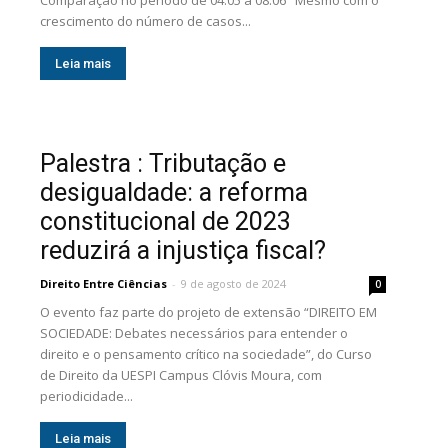
Comparação no período de 04.05 a 08.06 Mesmo com o
crescimento do número de casos...
Leia mais
Palestra : Tributação e
desigualdade: a reforma
constitucional de 2023
reduzirá a injustiça fiscal?
Direito Entre Ciências
-
9 de agosto de 2024
0
O evento faz parte do projeto de extensão “DIREITO EM
SOCIEDADE: Debates necessários para entender o
direito e o pensamento crítico na sociedade”, do Curso
de Direito da UESPI Campus Clóvis Moura, com
periodicidade...
Leia mais