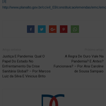
[3]
http://www.planalto.gov.br/ccivil_03/constituicao/emendas/emc/e
Artigo anterior
Próximo artigo
Justiça E Pandemia: Qual O
A Regra De Ouro Vale Na
Papel Do Estado No
Pandemia? E Antes?
Enfrentamento Da Crise
Funcionava? – Por Ana Caroline
Sanitária Global? – Por Marcos
de Sousa Sampaio
Luiz da Silva E Vinicius Brito