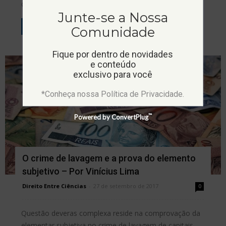
Geral, ministradas...
Junte-se a Nossa
Leia mais
Comunidade
Fique por dentro de novidades
e conteúdo
exclusivo para você
*Conheça nossa Política de Privacidade.
™
Powered by ConvertPlug
O crime de lavagem e a prova do elemento
subjetivo – Por Vinícius Lima
Direito Entre Ciências
-
27 de setembro de 2017
0
Questão deveras complexa reside na comprovação da
elementar subjetiva no crime de lavagem de capitais,