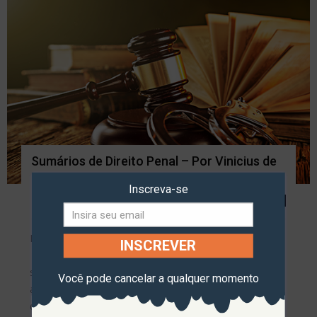
Sumários de Direito Penal – Por Vinicius de
Melo Lima
Inscreva-se
Direito Entre Ciências
-
29 de setembro de 2017
0
NOTA EXPLICATIVA E DE AGRADECIMENTO
INSCREVER
A ideia dos “Sumários de Direito Penal”
surgiu a partir de um contato mantido com a
Você pode cancelar a qualquer momento
acadêmica VITÓRIA MEDEIROS, a qual, gentilmente,
digitalizou as nossas lições de Direito Penal II – Parte