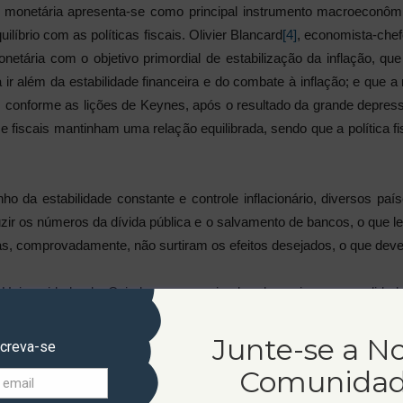
a monetária apresenta-se como principal instrumento macroeconômico
líbrio com as políticas fiscais. Olivier Blancard
[4]
, economista-chef
monetária com o objetivo primordial de estabilização da inflação, qu
ta ir além da estabilidade financeira e do combate à inflação; e qu
do, conforme as lições de Keynes, após o resultado da grande depre
 e fiscais mantinham uma relação equilibrada, sendo que a política 
o da estabilidade constante e controle inflacionário, diversos p
zir os números da dívida pública e o salvamento de bancos, o que le
s, comprovadamente, não surtiram os efeitos desejados, o que deveria
a Universidade de Coimbra e pesquisador das crises na realidade
a obrigar os povos a pagarem as dívidas do capital financeiro, d
ários reais, redução de direitos sociais, asfixia financeira dos si
Junte-se a N
screva-se
do democrático de direito.
Comunida