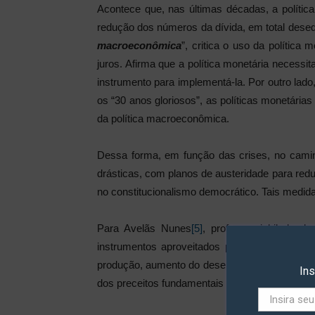
Acontece que, nas últimas décadas, a polític
redução dos números da dívida, em total desequi
macroeconômica
”, critica o uso da política 
juros. Afirma que a política monetária necessi
instrumento para implementá-la. Por outro la
os “30 anos gloriosos”, as políticas monetárias
da política macroeconômica.
Dessa forma, em função das crises, no caminh
drásticas, com planos de austeridade para redu
no constitucionalismo democrático. Tais medida
Para Avelãs Nunes
[5]
, professor jubilado d
instrumentos aproveitados pelas “crises” par
produção, aumento do desemprego, baixa dos sal
In
dos preceitos fundamentais definidores do Esta