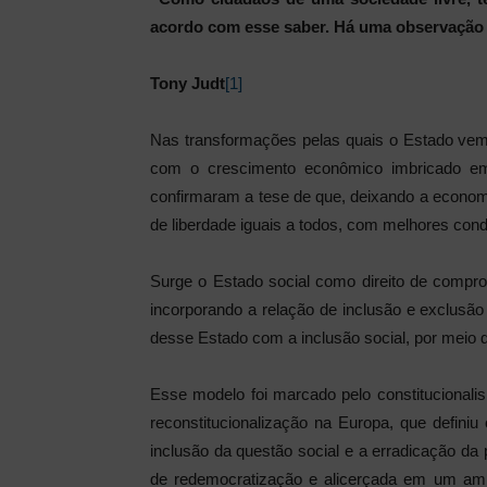
acordo com esse saber. Há uma observação f
Tony Judt
[1]
Nas transformações pelas quais o Estado vem p
com o crescimento econômico imbricado em
confirmaram a tese de que, deixando a economi
de liberdade iguais a todos, com melhores cond
Surge o Estado social como direito de comprom
incorporando a relação de inclusão e exclusão 
desse Estado com a inclusão social, por meio de
Esse modelo foi marcado pelo constitucionali
reconstitucionalização na Europa, que definiu
inclusão da questão social e a erradicação da 
de redemocratização e alicerçada em um ampl