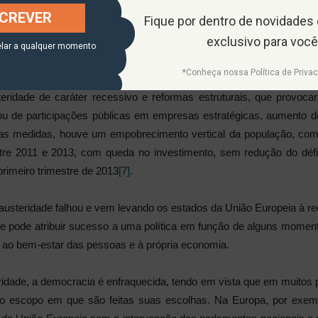
do capital financeiro, além de não favorecer o desenvolvimento e
SCREVER
Fique por dentro de novidades
 de renda, o consumo, além disso enfraquece o investimento, com inst
exclusivo para você
, de 24.01.2012, a política de deflação salarial realizada pela Alem
lar a qualquer momento
nunca antes registrado.
*Conheça nossa Política de Privac
teridade de caráter recessivo e reformas estruturais, que prov
 ou de participações públicas em empresas estratégicas, aumento d
as medidas, houve um empobrecimento vertical da população, com
e 2011 e 2013, com queda no investimento, sem redução do déficit
primeiro trimestre de 2013
[7]
.
 austeridade falhou e vem levando os estados da União Europeia à 
se pode atribuir sucesso a uma política em função de alguns mome
ao bem-estar das pessoas e à própria economia.
dade, a democracia é enfraquecida, tendo em vista que em muitos
do escopo em que são feitas suas escolhas. Na Europa, por exemp