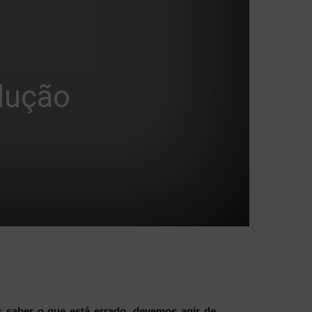
lução
 saber o que está errado, devemos agir de