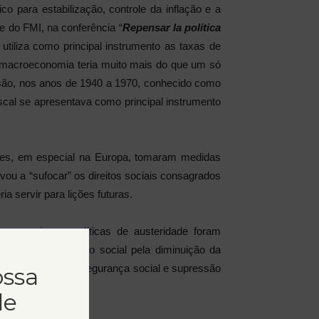
 para estabilização, controle da inflação e a
e do FMI, na conferência “
Repensar la política
e utiliza como principal instrumento as taxas de
e a macroeconomia teria muito mais do que um só
ssão, nos anos de 1940 a 1970, conhecido como
fiscal se apresentava como principal instrumento
aíses, em especial na Europa, tomaram medidas
vou a “sufocar” os direitos sociais consagrados
 servir para lições futuras.
 europeia, as políticas de austeridade foram
esmontando o Estado social pela diminuição da
stemas públicos de segurança social e supressão
ossa
de