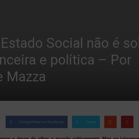
Estado Social não é so
anceira e política – Por
e Mazza
Compartilhar no Facebook
Tweet
emos o dever de olhar o mundo criticamente. Mas se julgamos