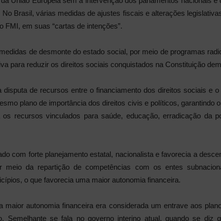
da União Europeia sem a intervenção dos parlamentos nacionais e do
o Brasil, várias medidas de ajustes fiscais e alterações legislativ
o FMI, em suas “cartas de intenções”.
e medidas de desmonte do estado social, por meio de programas radi
tiva para reduzir os direitos sociais conquistados na Constituição dem
isputa de recursos entre o financiamento dos direitos sociais e o 
esmo plano de importância dos direitos civis e políticos, garantind
 os recursos vinculados para saúde, educação, erradicação da po
do com forte planejamento estatal, nacionalista e favorecia a desce
, por meio da repartição de competências com os entes subnacio
cípios, o que favorecia uma maior autonomia financeira.
ssa maior autonomia financeira era considerada um entrave aos plan
 Semelhante se fala no governo interino atual, quando se diz q