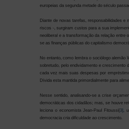
europeias da segunda metade do século passa
Diante de novas tarefas, responsabilidades e
riscos -, surgiram custos para a sua impleme
neoliberal e a transformação da relação entre o
se as finanças públicas do capitalismo democr
No entanto, como lembra o sociólogo alemão 
sobretudo, pelo endividamento e crescimento d
cada vez mais suas despesas por empréstimo,
Dívida esta mantida primordialmente para alimen
Nesse sentido, analisando-se a crise orçamen
democráticas dos cidadãos; mas, se houve rei
leciona o economista Jean-Paul Fitoussi
[3]
, 
democracia cria dificuldade ao crescimento.