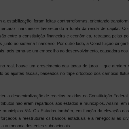
 a estabilização, foram feitas contrarreformas, orientando transform
mercado financeiro e favorecendo a tutela da renda de capital. Co
cisão entre a constituição financeira e econômica, retratada pelas pol
s junto ao sistema financeiro. Por outro lado, a Constituição dirigent
aís, pois torna-se um empecilho ao desenvolvimento, causadora dos d
no real, houve um crescimento das taxas de juros – que atraiam 
o os ajustes fiscais, baseados no tripé ortodoxo dos câmbios flutua
teu a descentralização de receitas trazidas na Constituição Federal.
tributos não eram repartidos aos estados e municípios. Assim, em
e municípios 5%. Os Estados também, em função da elevação das
 forçados a reestruturar os bancos estaduais e a renegociar as d
 a autonomia dos entes subnacionais.