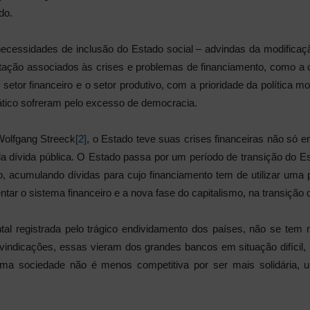
do.
 necessidades de inclusão do Estado social – advindas da modifica
ntação associados às crises e problemas de financiamento, como a c
 setor financeiro e o setor produtivo, com a prioridade da política 
ático sofreram pelo excesso de democracia.
Wolfgang Streeck
[2]
, o Estado teve suas crises financeiras não só
a dívida pública. O Estado passa por um período de transição do Est
 acumulando dívidas para cujo financiamento tem de utilizar uma 
tar o sistema financeiro e a nova fase do capitalismo, na transição d
tal registrada pelo trágico endividamento dos países, não se tem
vindicações, essas vieram dos grandes bancos em situação difícil
uma sociedade não é menos competitiva por ser mais solidária,