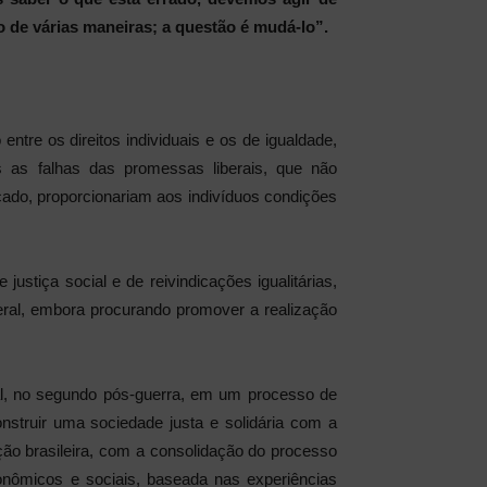
 de várias maneiras; a questão é mudá-lo”.
tre os direitos individuais e os de igualdade,
as falhas das promessas liberais, que não
cado, proporcionariam aos indivíduos condições
stiça social e de reivindicações igualitárias,
iberal, embora procurando promover a realização
ial, no segundo pós-guerra, em um processo de
onstruir uma sociedade justa e solidária com a
ição brasileira, com a consolidação do processo
onômicos e sociais, baseada nas experiências