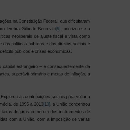
ações na Constituição Federal, que dificultaram
mo lembra Gilberto Bercovici
[9]
, priorizou-se a
íticas neoliberais de ajuste fiscal e vista como
e das políticas públicas e dos direitos sociais é
éficits públicos e crises econômicas.
o capital estrangeiro – e consequentemente da
ntes, superávit primário e metas de inflação, a
 Explorou as contribuições sociais para voltar à
 média, de 1995 a 2013
[10]
, a União concentrou
 taxas de juros como um dos instrumentos de
ívidas com a União, com a imposição de várias