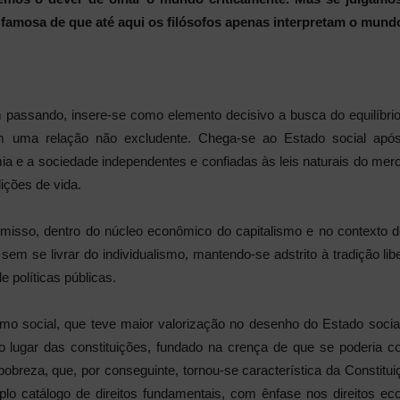
amosa de que até aqui os filósofos apenas interpretam o mundo
assando, insere-se como elemento decisivo a busca do equilíbrio en
 uma relação não excludente. Chega-se ao Estado social após 
a e a sociedade independentes e confiadas às leis naturais do mer
ições de vida.
isso, dentro do núcleo econômico do capitalismo e no contexto de ju
sem se livrar do individualismo, mantendo-se adstrito à tradição l
 políticas públicas.
smo social, que teve maior valorização no desenho do Estado soc
 o lugar das constituições, fundado na crença de que se poderia c
pobreza, que, por conseguinte, tornou-se característica da Constitu
o catálogo de direitos fundamentais, com ênfase nos direitos ec