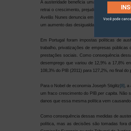
A austeridade beneficia uma pequena minoria 
IN
retrai o crescimento, prejudica a distribuição
Avelãs Nunes denuncia em relatório da OIT
[6]
Você pode cance
um aumento das desigualdades de rendimentos 
Em Portugal foram impostas políticas de aus
trabalho, privatizações de empresas públicas
prestações sociais. Como consequência dess
desemprego que variou de 12,9% a 17,8% entr
108,3% do PIB (2011) para 127,2%, no final do 
Para o Nobel de economia Joseph Stiglitz
[8]
, a
um fraco crescimento do PIB
per capita
. Não 
danos que essa mesma política vem causando 
Como consequência dessas medidas de austeri
política, mas as decisões são tomadas fora 