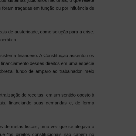
s sistemas judiciários nacionais, o que reflete
as foram traçadas em função ou por influência de
cais de austeridade, como solução para a crise.
ocrática.
sistema financeiro. A Constituição assentou os
o o financiamento desses direitos em uma espécie
breza, fundo de amparo ao trabalhador, meio
ntralização de receitas, em um sentido oposto à
nais, financiando suas demandas e, de forma
os de metas fiscais, uma vez que se alegava o
ue “os direitos constitucionais não cabem no