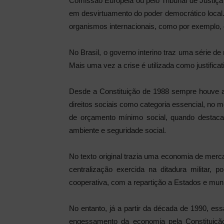
Comissão Europeia ou pelo Tribunal de Justiça 
em desvirtuamento do poder democrático local. N
organismos internacionais, como por exemplo, 
No Brasil, o governo interino traz uma série d
Mais uma vez a crise é utilizada como justifica
Desde a Constituição de 1988 sempre houve a d
direitos sociais como categoria essencial, no m
de orçamento mínimo social, quando destaca
ambiente e seguridade social.
No texto original trazia uma economia de merca
centralização exercida na ditadura militar
cooperativa, com a repartição a Estados e muni
No entanto, já a partir da década de 1990, e
engessamento da economia pela Constituição.